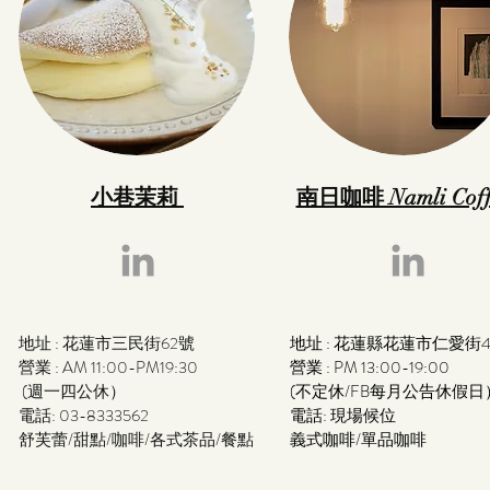
小巷茉莉
南日咖啡 Namli Coff
地址 : 花蓮市三民街62號
地址 : 花蓮縣花蓮市仁愛街4
營業 : AM 11:00-PM19:30
營業 : PM 13:00-19:00
(週一四公休）
(不定休/FB每月公告休假日
電話: 03-8333562
電話: 現場候位
​舒芙蕾/甜點/咖啡/各式茶品/餐點
義式咖啡/單品咖啡