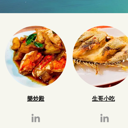
樂炒殿
生哥小吃
海景民宿B&B景點