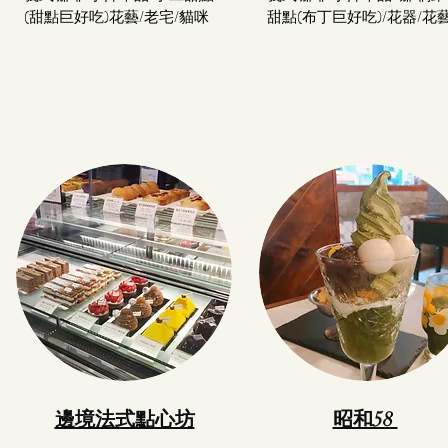
(甜點巨好吃)花藝/老宅/貓咪
甜點(布丁巨好吃)/花器/花
邊境法式點心坊
昭和58