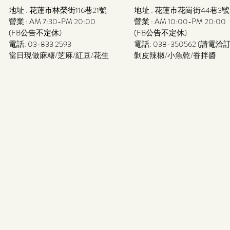
地址 : 花蓮市林榮街116巷21號
地址 : 花蓮市花崗街44巷3號
營業 : AM 7:30-PM 20:00
營業 : AM 10:00-PM 20:00
(FB公告不定休)
(FB公告不定休)
電話: 03-833 2593
電話: 038-350562 (請電洽
​當日現做麻糬/芝麻/紅豆/花生
剝皮辣椒/小魚乾/香拌醬
行館地址
聯絡我
Address
Contac
TEL : 09
97791 花蓮縣豐濱鄉磯崎99號
E-MAIL 
​(台11線35.5公里靠海側)
Line ID :
WhatsAp
No.99, Jiqi, Fengbin