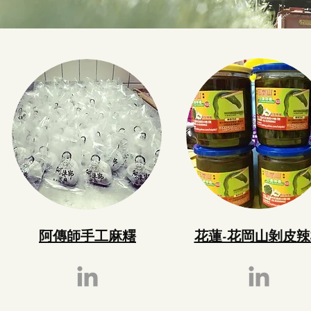
阿傳師手工麻糬
花蓮-花岡山剝皮辣