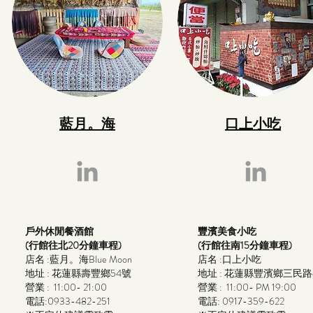
藍月。海
口上小吃
海景民宿B&B景點
戶外休閒餐酒館
豐濱美食小吃
(行館往北20分鐘車程)
(行館往南15分鐘車程)
店名 :藍月。海Blue Moon
店名 :口上小吃
地址 : 花蓮縣壽豐鄉54號
地址 : 花蓮縣豐濱鄉三民路
營業 : 11:00- 21:00
營業 : 11:00- PM 19:00
電話:0933-482-251
電話: 0917-359-622