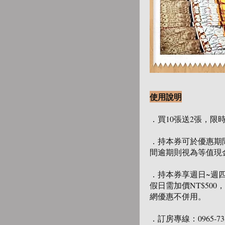
使用說明
．買10張送2張，限
．持本券可於優惠期
間逾期則視為等值現
．持本券享週日~週
假日需加價NT$500
網優惠不併用。
．訂房專線：0965-73865