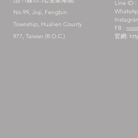
​(台11線35.5公里靠海側)
Line ID :
WhatsAp
No.99, Jiqi, Fengbin
Instagra
Township, Hualien County
FB :
no
977, Taiwan (R.O.C.)
​​官網:
htt