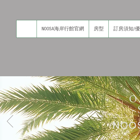
NOOSA海岸行館官網
房型
訂房須知/
​
​NO