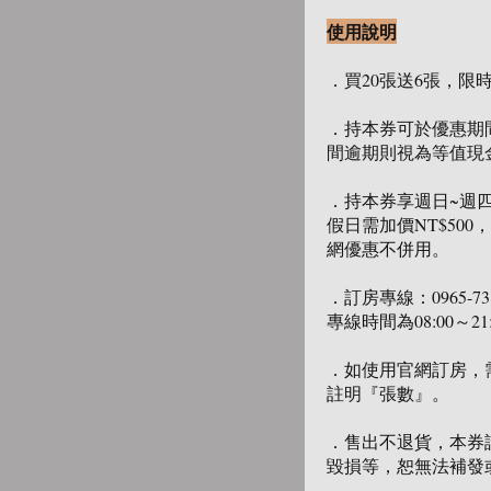
使用說明
．買20張送6張，限
．持本券可於優惠期
間逾期則視為等值現
．持本券享週日~週
假日需加價NT$500
網優惠不併用。
．訂房專線：0965-73865
專線時間為08:00～21
．如使用官網訂房，
註明『張數』。
．售出不退貨，本券
毀損等，恕無法補發