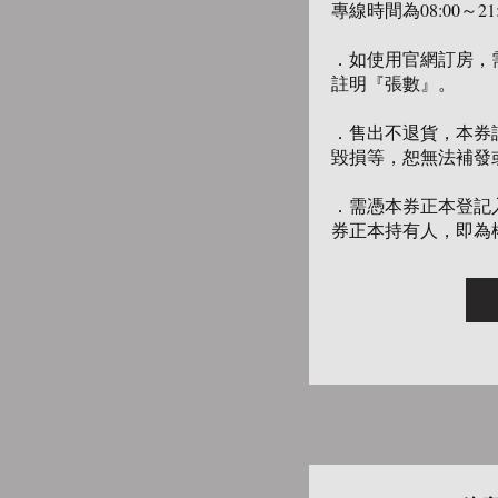
專線時間為08:00～21
．如使用官網訂房，
註明『張數』。
．售出不退貨，本券
毀損等，恕無法補發
．需憑本券正本登記
券正本持有人，即為